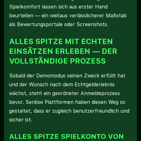
Spielkomfort lassen sich aus erster Hand
beurteilen — ein weitaus verlässlicherer Maßstab
als Bewertungsportale oder Screenshots.
ALLES SPITZE MIT ECHTEN
EINSÄTZEN ERLEBEN — DER
VOLLSTÄNDIGE PROZESS
Sobald der Demomodus seinen Zweck erfüllt hat
und der Wunsch nach dem Echtgelderlebnis
wächst, steht ein geordneter Anmeldeprozess
bevor. Seriöse Plattformen haben diesen Weg so
gestaltet, dass er zugleich benutzerfreundlich und
sicher ist.
ALLES SPITZE SPIELKONTO VON