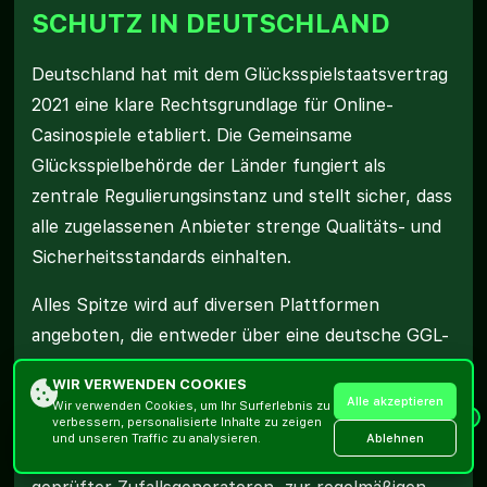
SCHUTZ IN DEUTSCHLAND
Deutschland hat mit dem Glücksspielstaatsvertrag
2021 eine klare Rechtsgrundlage für Online-
Casinospiele etabliert. Die Gemeinsame
Glücksspielbehörde der Länder fungiert als
zentrale Regulierungsinstanz und stellt sicher, dass
alle zugelassenen Anbieter strenge Qualitäts- und
Sicherheitsstandards einhalten.
Alles Spitze wird auf diversen Plattformen
angeboten, die entweder über eine deutsche GGL-
Lizenz oder über internationale Genehmigungen
WIR VERWENDEN COOKIES
renommierter Behörden wie der Malta Gaming
Alle akzeptieren
Wir verwenden Cookies, um Ihr Surferlebnis zu
×
verbessern, personalisierte Inhalte zu zeigen
Authority verfügen. Beide Lizenzierungswege
Ablehnen
und unseren Traffic zu analysieren.
200% Einzahlungsbonus
Registrierung
verpflichten die Betreiber zur Verwendung