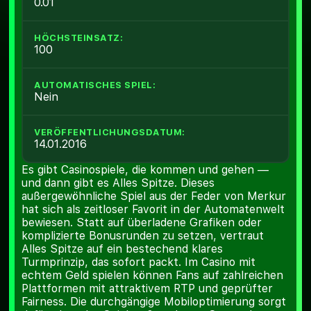
0.01
HÖCHSTEINSATZ:
100
AUTOMATISCHES SPIEL:
Nein
VERÖFFENTLICHUNGSDATUM:
14.01.2016
Es gibt Casinospiele, die kommen und gehen —
und dann gibt es Alles Spitze. Dieses
außergewöhnliche Spiel aus der Feder von Merkur
hat sich als zeitloser Favorit in der Automatenwelt
bewiesen. Statt auf überladene Grafiken oder
komplizierte Bonusrunden zu setzen, vertraut
Alles Spitze auf ein bestechend klares
Turmprinzip, das sofort packt. Im Casino mit
echtem Geld spielen können Fans auf zahlreichen
Plattformen mit attraktivem RTP und geprüfter
Fairness. Die durchgängige Mobiloptimierung sorgt