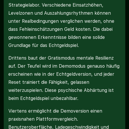
Strategielabor. Verschiedene Einsatzhöhen,
Levelzonen und Auszahlungsrhythmen können
unter Realbedingungen verglichen werden, ohne
dass Fehleinschätzungen Geld kosten. Die dabei
gewonnenen Erkenntnisse bilden eine solide
Grundlage für das Echtgeldspiel.
Drittens baut der Gratismodus mentale Resilienz
auf. Der Teufel wird im Demomodus genauso häufig
erscheinen wie in der Echtgeldversion, und jeder
Reset trainiert die Fähigkeit, gelassen
weiterzuspielen. Diese psychische Abhärtung ist
beim Echtgeldspiel unbezahlbar.
Viertens ermöglicht die Demoversion einen
praxisnahen Plattformvergleich.
Benutzeroberfläche, Ladegeschwindigkeit und