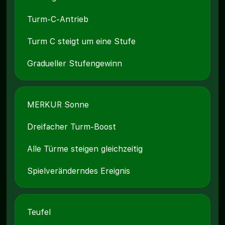
Turm-C-Antrieb
Turm C steigt um eine Stufe
Gradueller Stufengewinn
MERKUR Sonne
Dreifacher Turm-Boost
Alle Türme steigen gleichzeitig
Spielveränderndes Ereignis
Teufel