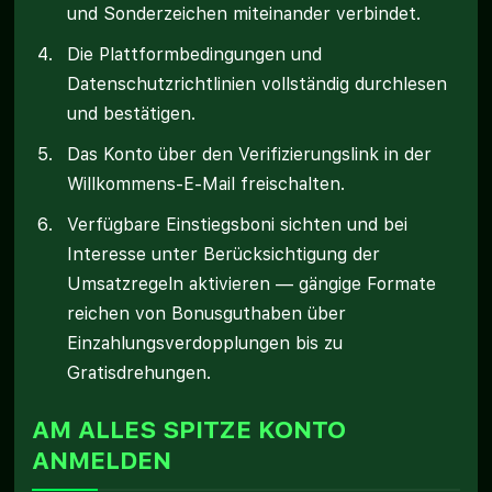
und Sonderzeichen miteinander verbindet.
Die Plattformbedingungen und
Datenschutzrichtlinien vollständig durchlesen
und bestätigen.
Das Konto über den Verifizierungslink in der
Willkommens-E-Mail freischalten.
Verfügbare Einstiegsboni sichten und bei
Interesse unter Berücksichtigung der
Umsatzregeln aktivieren — gängige Formate
reichen von Bonusguthaben über
Einzahlungsverdopplungen bis zu
Gratisdrehungen.
AM ALLES SPITZE KONTO
ANMELDEN