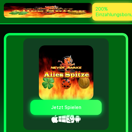
200%
Einzahlungsbon
Jetzt Spielen