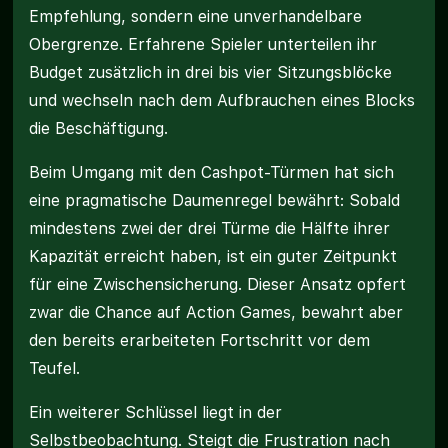
Empfehlung, sondern eine unverhandelbare
Obergrenze. Erfahrene Spieler unterteilen ihr
Budget zusätzlich in drei bis vier Sitzungsblöcke
und wechseln nach dem Aufbrauchen eines Blocks
die Beschäftigung.
Beim Umgang mit den Cashpot-Türmen hat sich
eine pragmatische Daumenregel bewährt: Sobald
mindestens zwei der drei Türme die Hälfte ihrer
Kapazität erreicht haben, ist ein guter Zeitpunkt
für eine Zwischensicherung. Dieser Ansatz opfert
zwar die Chance auf Action Games, bewahrt aber
den bereits erarbeiteten Fortschritt vor dem
Teufel.
Ein weiterer Schlüssel liegt in der
Selbstbeobachtung. Steigt die Frustration nach