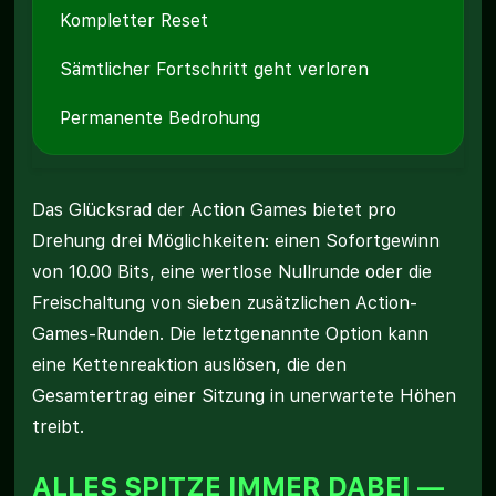
Kompletter Reset
Sämtlicher Fortschritt geht verloren
Permanente Bedrohung
Das Glücksrad der Action Games bietet pro
Drehung drei Möglichkeiten: einen Sofortgewinn
von 10.00 Bits, eine wertlose Nullrunde oder die
Freischaltung von sieben zusätzlichen Action-
Games-Runden. Die letztgenannte Option kann
eine Kettenreaktion auslösen, die den
Gesamtertrag einer Sitzung in unerwartete Höhen
treibt.
ALLES SPITZE IMMER DABEI —