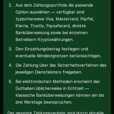
Aus dem Zahlungsportfolio die passende
Option auswählen — verfügbar sind
typischerweise Visa, Mastercard, PayPal,
Klarna, Trustly, Paysafecard, direkte
Banküberweisung sowie bei einzelnen
Betreibern Kryptowährungen.
Den Einzahlungsbetrag festlegen und
eventuelle Mindestgrenzen berücksichtigen.
Die Zahlung über das Sicherheitsverfahren des
jeweiligen Dienstleisters freigeben.
Bei elektronischen Methoden erscheint das
Guthaben üblicherweise in Echtzeit —
klassische Banküberweisungen können ein bis
drei Werktage beanspruchen.
Der gesamte Zahlungsverkehr wird durch aktuelle